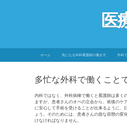
医
SKIP
ホーム
気になる外科看護師の働き方
外科
TO
CONTENT
多忙な外科で働くこと
内科ではなく、外科病棟で働くと看護師は多く
ますが、患者さんのオペの立会から、術後のケ
に安心して手術を受けることが出来るように、
ょう。そのためには、患者さんの急な容態の変
けなければなりません。