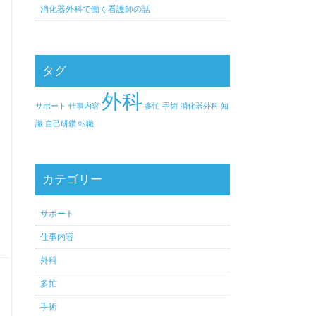
消化器外科で働く看護師の話
タグ
外科
サポート
仕事内容
多忙
手術
消化器外科
知
識
自己研鑽
転職
カテゴリー
サポート
仕事内容
外科
多忙
手術