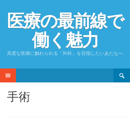
医療の最前線で
働く魅力
高度な医療に触れられる「外科」を目指したいあたなへ
Search
SKIP
for:
TO
CONTENT
手術