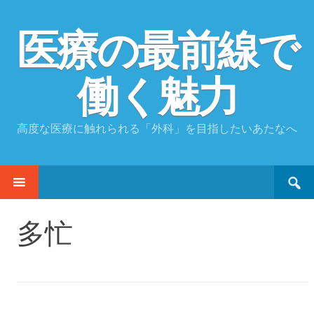
医療の最前線で
働く魅力
高度な医療に触れられる「外科」を目指したいあたなへ
Search
SKIP
for:
TO
CONTENT
多忙